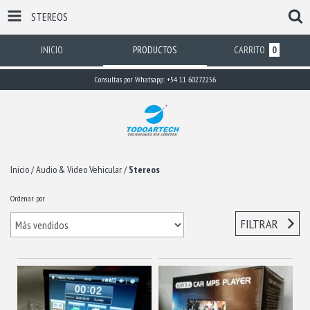
STEREOS
INICIO
PRODUCTOS
CARRITO
0
Consultas por Whatsapp: +54 11 60272256
Inicio
/
Audio & Video Vehicular
/
Stereos
Ordenar por
FILTRAR